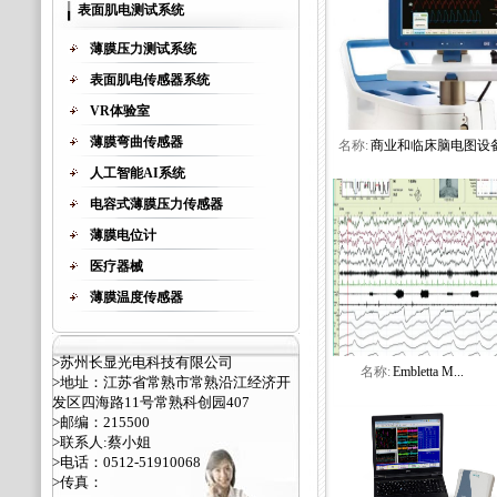
表面肌电测试系统
薄膜压力测试系统
表面肌电传感器系统
VR体验室
薄膜弯曲传感器
名称:
商业和临床脑电图设
人工智能AI系统
电容式薄膜压力传感器
薄膜电位计
医疗器械
薄膜温度传感器
>苏州长显光电科技有限公司
名称:
Embletta M...
>地址：江苏省常熟市常熟沿江经济开
发区四海路11号常熟科创园407
>邮编：215500
>联系人:蔡小姐
>电话：0512-51910068
>传真：