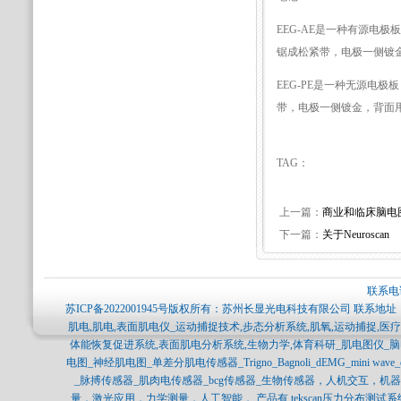
EEG-AE是一种有源电
锯成松紧带，电极一侧镀
EEG-PE是一种无源电
带，电极一侧镀金，背面
TAG：
上一篇：
商业和临床脑电
下一篇：
关于Neuroscan
联系电话
苏ICP备2022001945号
版权所有：苏州长显光电科技有限公司 联系地址：
肌电,肌电,表面肌电仪_运动捕捉技术,步态分析系统,肌氧,运动捕捉,
体能恢复促进系统,表面肌电分析系统,生物力学,体育科研_肌电图仪_
电图_神经肌电图_单差分肌电传感器_Trigno_Bagnoli_dEMG_mini 
_脉搏传感器_肌肉电传感器_bcg传感器_生物传感器，人机交互，
量，激光应用，力学测量，人工智能， 产品有 tekscan压力分布测试系统，SPI